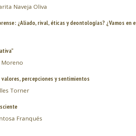
arita Naveja Oliva
y Forense: ¿Aliado, rival, éticas y deontologías? ¿Vamos en
ativa”
da Moreno
n valores, percepciones y sentimientos
lles Torner
nsciente
entosa Franqués