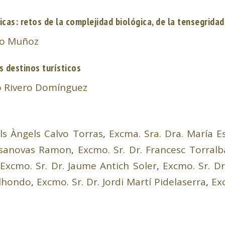
as: retos de la complejidad biológica, de la tensegridad
ndo Muñoz
s destinos turísticos
co Rivero Domínguez
ls Àngels Calvo Torras
,
Excma. Sra. Dra. María E
asanovas Ramon
,
Excmo. Sr. Dr. Francesc Torralb
,
Excmo. Sr. Dr. Jaume Antich Soler
,
Excmo. Sr. Dr
alhondo
,
Excmo. Sr. Dr. Jordi Martí Pidelaserra
,
Ex