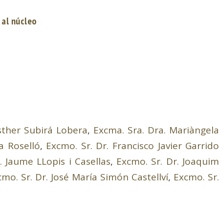
 al núcleo
sther Subirá Lobera
,
Excma. Sra. Dra. Mariàngel
a Roselló
,
Excmo. Sr. Dr. Francisco Javier Garrid
. Jaume LLopis i Casellas
,
Excmo. Sr. Dr. Joaqui
cmo. Sr. Dr. José María Simón Castellví
,
Excmo. Sr.