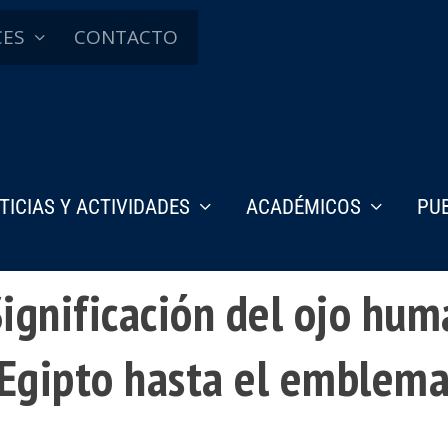
CES
CONTACTO
TICIAS Y ACTIVIDADES
ACADÉMICOS
PU
 Significación del ojo hu
 Egipto hasta el emblema 