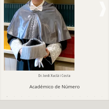
NE
Dr. Jordi Xuclà i Costa
Académico de Número