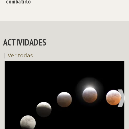
combatirlo
ACTIVIDADES
|
Ver todas
NE