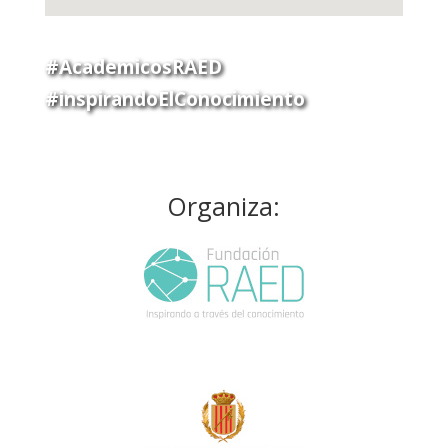
#AcademicosRAED
#inspirandoElConocimiento
Organiza: