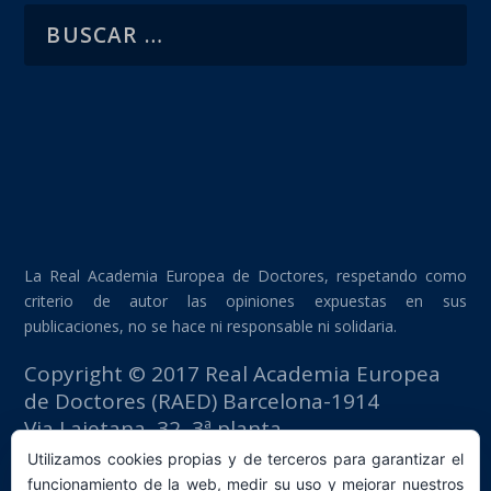
La Real Academia Europea de Doctores, respetando como
criterio de autor las opiniones expuestas en sus
publicaciones, no se hace ni responsable ni solidaria.
Copyright © 2017 Real Academia Europea
de Doctores (RAED) Barcelona-1914
Via Laietana, 32, 3ª planta
Edificio Fomento del Trabajo
Utilizamos cookies propias y de terceros para garantizar el
08003 Barcelona (España)
funcionamiento de la web, medir su uso y mejorar nuestros