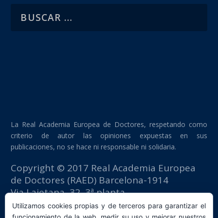
La Real Academia Europea de Doctores, respetando como
criterio de autor las opiniones expuestas en sus
publicaciones, no se hace ni responsable ni solidaria.
Copyright © 2017 Real Academia Europea
de Doctores (RAED) Barcelona-1914
Via Laietana, 32, 3ª planta
Edificio Fomento del Trabajo
Utilizamos cookies propias y de terceros para garantizar el
08003 Barcelona (España)
funcionamiento de la web, medir su uso y mejorar nuestros