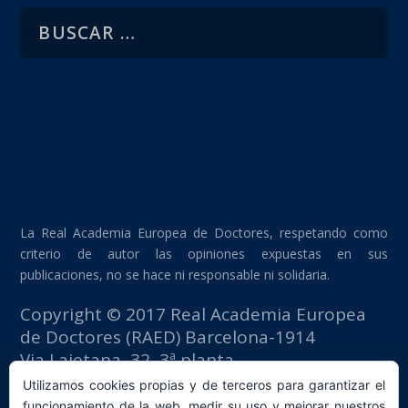
La Real Academia Europea de Doctores, respetando como
criterio de autor las opiniones expuestas en sus
publicaciones, no se hace ni responsable ni solidaria.
Copyright © 2017 Real Academia Europea
de Doctores (RAED) Barcelona-1914
Via Laietana, 32, 3ª planta
Edificio Fomento del Trabajo
Utilizamos cookies propias y de terceros para garantizar el
08003 Barcelona (España)
funcionamiento de la web, medir su uso y mejorar nuestros