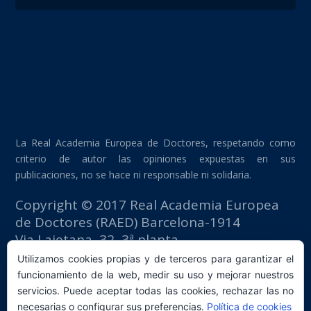
La Real Academia Europea de Doctores, respetando como
criterio de autor las opiniones expuestas en sus
publicaciones, no se hace ni responsable ni solidaria.
Copyright © 2017 Real Academia Europea
de Doctores (RAED) Barcelona-1914
Via Laietana, 32, 3ª planta
Edificio Fomento del Trabajo
Utilizamos cookies propias y de terceros para garantizar el
08003 Barcelona (España)
funcionamiento de la web, medir su uso y mejorar nuestros
tlf: +34 93 667 40 54
servicios. Puede aceptar todas las cookies, rechazar las no
secretaria@raed.academy
necesarias o configurar sus preferencias.
Política de cookies