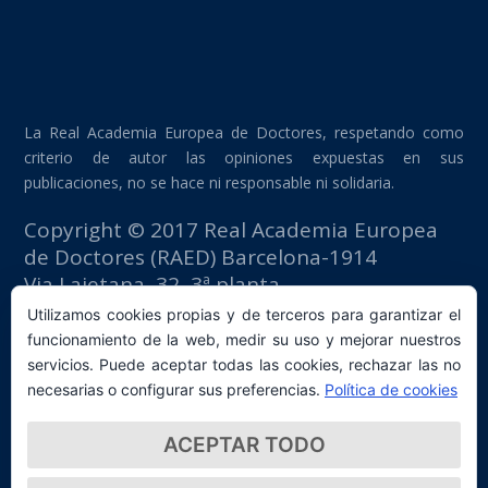
La Real Academia Europea de Doctores, respetando como
criterio de autor las opiniones expuestas en sus
publicaciones, no se hace ni responsable ni solidaria.
Copyright © 2017 Real Academia Europea
de Doctores (RAED) Barcelona-1914
Via Laietana, 32, 3ª planta
Edificio Fomento del Trabajo
Utilizamos cookies propias y de terceros para garantizar el
08003 Barcelona (España)
funcionamiento de la web, medir su uso y mejorar nuestros
tlf: +34 93 667 40 54
servicios. Puede aceptar todas las cookies, rechazar las no
secretaria@raed.academy
necesarias o configurar sus preferencias.
Política de cookies
Contacto y suscripción Newsletter
ACEPTAR TODO
Política de privacidad