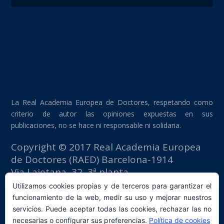
La Real Academia Europea de Doctores, respetando como
criterio de autor las opiniones expuestas en sus
publicaciones, no se hace ni responsable ni solidaria.
Copyright © 2017 Real Academia Europea
de Doctores (RAED) Barcelona-1914
Via Laietana, 32, 3ª planta
Edificio Fomento del Trabajo
Utilizamos cookies propias y de terceros para garantizar el
08003 Barcelona (España)
funcionamiento de la web, medir su uso y mejorar nuestros
tlf: +34 93 667 40 54
servicios. Puede aceptar todas las cookies, rechazar las no
secretaria@raed.academy
necesarias o configurar sus preferencias.
Política de cookies