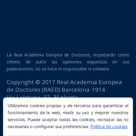
La Real Academia Europea de Doctores, respetando como
criterio de autor las opiniones expuestas en sus
publicaciones, no se hace ni responsable ni solidaria.
Copyright © 2017 Real Academia Europea
de Doctores (RAED) Barcelona-1914
Via Laietana, 32, 3ª planta
Edificio Fomento del Trabajo
Utilizamos cookies propias y de terceros para garantizar el
08003 Barcelona (España)
funcionamiento de la web, medir su uso y mejorar nuestros
tlf: +34 93 667 40 54
servicios. Puede aceptar todas las cookies, rechazar las no
secretaria@raed.academy
necesarias o configurar sus preferencias.
Política de cookies
Contacto y suscripción Newsletter