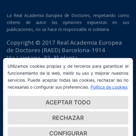
La Real Academia Europea de Doctores, respetando como
criterio de autor las opiniones expuestas en sus
publicaciones, no se hace ni responsable ni solidaria.
Copyright © 2017 Real Academia Europea
de Doctores (RAED) Barcelona-1914
Via Laietana, 32, 3ª planta
Edificio Fomento del Trabajo
Utilizamos cookies propias y de terceros para garantizar el
08003 Barcelona (España)
funcionamiento de la web, medir su uso y mejorar nuestros
tlf: +34 93 667 40 54
servicios. Puede aceptar todas las cookies, rechazar las no
secretaria@raed.academy
necesarias o configurar sus preferencias.
Política de cookies
Contacto y suscripción Newsletter
ACEPTAR TODO
Política de privacidad
RECHAZAR
CONFIGURAR