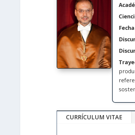
Acadé
Cienc
Fecha
Discu
Discu
Traye
produ
refere
sosten
CURRÍCULUM VITAE