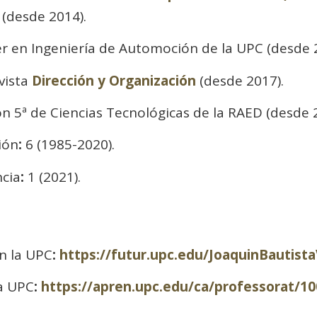
(desde 2014).
r en Ingeniería de Automoción de la UPC (desde 
vista
Dirección y Organización
(desde 2017).
ón 5ª de Ciencias Tecnológicas de la RAED (desde 
ión
:
6 (1985-2020).
ncia
:
1 (2021).
en la UPC
:
https://futur.upc.edu/JoaquinBautist
la UPC
:
https://apren.upc.edu/ca/professorat/1