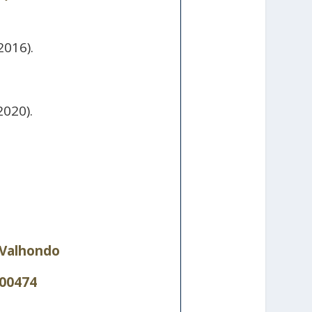
2016).
2020).
aValhondo
000474