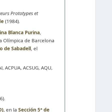
teurs Prototypes et
le
(1984).
lina Blanca Purina
,
ina Olímpica de Barcelona
 de Sabadell
, el
EAI, ACPUA, ACSUG, AQU,
6).
D)
, en la
Sección 5ª de