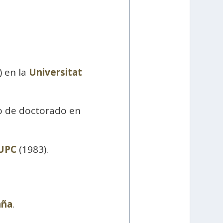
) en la
Universitat
io de doctorado en
 UPC
(1983).
aña
.