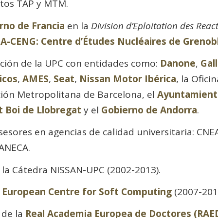
ctos TAP y MTM.
rno de Francia
en la
Division d’Eploitation des Reac
A-CENG: Centre d’Études Nucléaires de Grenob
ción de la UPC con entidades como:
Danone
,
Gal
icos
,
AMES
,
Seat
,
Nissan Motor Ibérica
, la Ofic
ción Metropolitana de Barcelona, el
Ayuntamiento
 Boi de Llobregat
y el
Gobierno de Andorra
.
esores en agencias de calidad universitaria: CN
 ANECA.
 la Cátedra NISSAN-UPC (2002-2013).
l
European Centre for Soft Computing
(2007-201
 de la
Real Academia Europea de Doctores (RAE