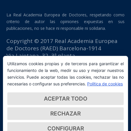
La Real Academia Europea de Doctores, respetando como
criterio de autor las opiniones expuestas en sus
publicaciones, no se hace ni responsable ni solidaria.
Copyright © 2017 Real Academia Europea
de Doctores (RAED) Barcelona-1914
Via Laietana, 32, 3ª planta
Edificio Fomento del Trabajo
Utilizamos cookies propias y de terceros para garantizar el
08003 Barcelona (España)
funcionamiento de la web, medir su uso y mejorar nuestros
tlf: +34 93 667 40 54
servicios. Puede aceptar todas las cookies, rechazar las no
secretaria@raed.academy
necesarias o configurar sus preferencias.
Política de cookies
Contacto y suscripción Newsletter
ACEPTAR TODO
Política de privacidad
RECHAZAR
CONFIGURAR