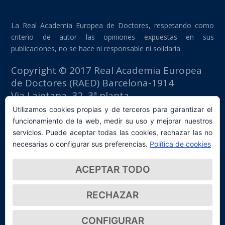
La Real Academia Europea de Doctores, respetando como
criterio de autor las opiniones expuestas en sus
publicaciones, no se hace ni responsable ni solidaria.
Copyright © 2017 Real Academia Europea
de Doctores (RAED) Barcelona-1914
Via Laietana, 32, 3ª planta
Edificio Fomento del Trabajo
Utilizamos cookies propias y de terceros para garantizar el
08003 Barcelona (España)
funcionamiento de la web, medir su uso y mejorar nuestros
tlf: +34 93 667 40 54
servicios. Puede aceptar todas las cookies, rechazar las no
secretaria@raed.academy
necesarias o configurar sus preferencias.
Política de cookies
Contacto y suscripción Newsletter
ACEPTAR TODO
Política de privacidad
RECHAZAR
CONFIGURAR