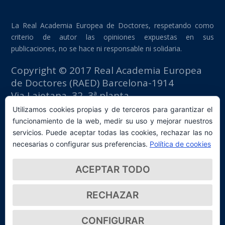
La Real Academia Europea de Doctores, respetando como
criterio de autor las opiniones expuestas en sus
publicaciones, no se hace ni responsable ni solidaria.
Copyright © 2017 Real Academia Europea
de Doctores (RAED) Barcelona-1914
Via Laietana, 32, 3ª planta
Edificio Fomento del Trabajo
Utilizamos cookies propias y de terceros para garantizar el
08003 Barcelona (España)
funcionamiento de la web, medir su uso y mejorar nuestros
tlf: +34 93 667 40 54
servicios. Puede aceptar todas las cookies, rechazar las no
secretaria@raed.academy
necesarias o configurar sus preferencias.
Política de cookies
Contacto y suscripción Newsletter
ACEPTAR TODO
Política de privacidad
RECHAZAR
CONFIGURAR