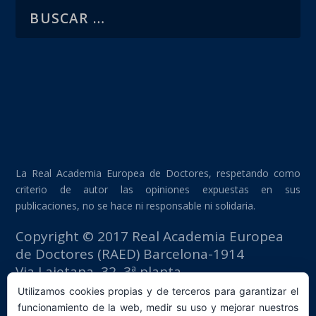
La Real Academia Europea de Doctores, respetando como
criterio de autor las opiniones expuestas en sus
publicaciones, no se hace ni responsable ni solidaria.
Copyright © 2017 Real Academia Europea
de Doctores (RAED) Barcelona-1914
Via Laietana, 32, 3ª planta
Edificio Fomento del Trabajo
Utilizamos cookies propias y de terceros para garantizar el
08003 Barcelona (España)
funcionamiento de la web, medir su uso y mejorar nuestros