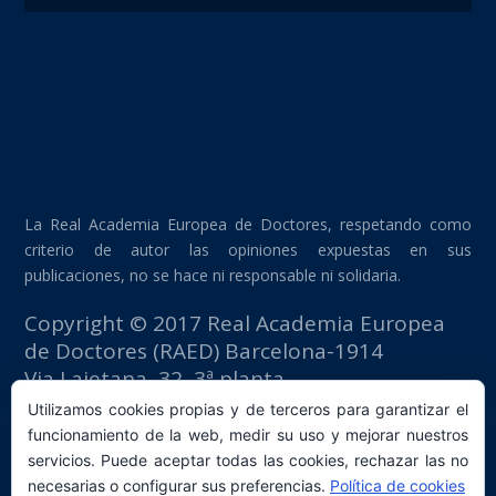
La Real Academia Europea de Doctores, respetando como
criterio de autor las opiniones expuestas en sus
publicaciones, no se hace ni responsable ni solidaria.
Copyright © 2017 Real Academia Europea
de Doctores (RAED) Barcelona-1914
Via Laietana, 32, 3ª planta
Edificio Fomento del Trabajo
Utilizamos cookies propias y de terceros para garantizar el
08003 Barcelona (España)
funcionamiento de la web, medir su uso y mejorar nuestros
tlf: +34 93 667 40 54
servicios. Puede aceptar todas las cookies, rechazar las no
secretaria@raed.academy
necesarias o configurar sus preferencias.
Política de cookies