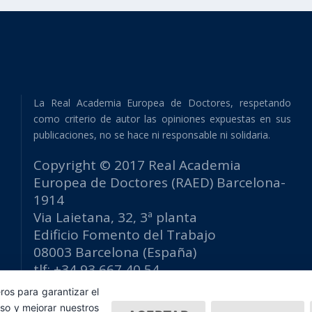
La Real Academia Europea de Doctores, respetando
como criterio de autor las opiniones expuestas en sus
publicaciones, no se hace ni responsable ni solidaria.
Copyright © 2017 Real Academia
Europea de Doctores (RAED) Barcelona-
1914
Via Laietana, 32, 3ª planta
Edificio Fomento del Trabajo
08003 Barcelona (España)
tlf: +34 93 667 40 54
secretaria@raed.academy
ros para garantizar el
Contacto y suscripción Newsletter
so y mejorar nuestros