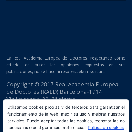
La Real Academia Europea de Doctores, respetando como
criterio de autor las opiniones expuestas en sus
publicaciones, no se hace ni responsable ni solidaria.
Copyright © 2017 Real Academia Europea
de Doctores (RAED) Barcelona-1914
Via Laietana, 32, 3ª planta
Edificio Fomento del Trabajo
Utilizamos cookies propias y de terceros para garantizar el
08003 Barcelona (España)
funcionamiento de la web, medir su uso y mejorar nuestros
tlf: +34 93 667 40 54
servicios. Puede aceptar todas las cookies, rechazar las no
secretaria@raed.academy
necesarias o configurar sus preferencias.
Política de cookies