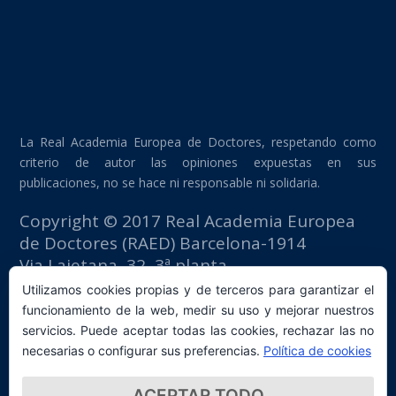
La Real Academia Europea de Doctores, respetando como
criterio de autor las opiniones expuestas en sus
publicaciones, no se hace ni responsable ni solidaria.
Copyright © 2017 Real Academia Europea
de Doctores (RAED) Barcelona-1914
Via Laietana, 32, 3ª planta
Edificio Fomento del Trabajo
Utilizamos cookies propias y de terceros para garantizar el
08003 Barcelona (España)
funcionamiento de la web, medir su uso y mejorar nuestros
tlf: +34 93 667 40 54
servicios. Puede aceptar todas las cookies, rechazar las no
secretaria@raed.academy
necesarias o configurar sus preferencias.
Política de cookies
Contacto y suscripción Newsletter
ACEPTAR TODO