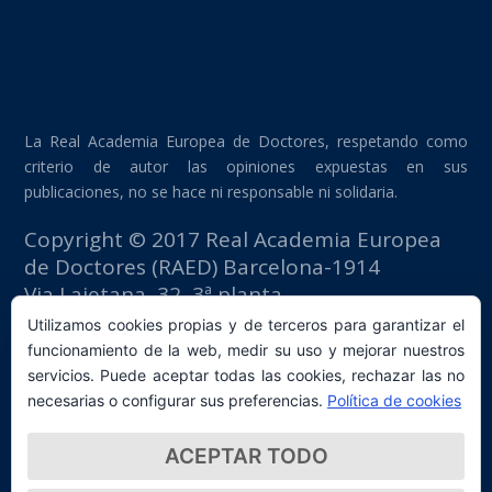
La Real Academia Europea de Doctores, respetando como
criterio de autor las opiniones expuestas en sus
publicaciones, no se hace ni responsable ni solidaria.
Copyright © 2017 Real Academia Europea
de Doctores (RAED) Barcelona-1914
Via Laietana, 32, 3ª planta
Edificio Fomento del Trabajo
Utilizamos cookies propias y de terceros para garantizar el
08003 Barcelona (España)
funcionamiento de la web, medir su uso y mejorar nuestros
tlf: +34 93 667 40 54
servicios. Puede aceptar todas las cookies, rechazar las no
secretaria@raed.academy
necesarias o configurar sus preferencias.
Política de cookies
Contacto y suscripción Newsletter
ACEPTAR TODO
Política de privacidad