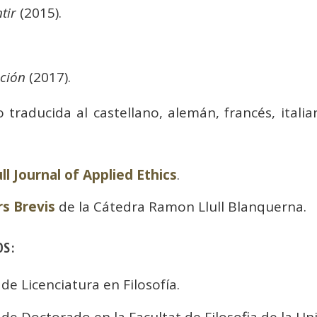
tir
(2015).
ación
(2017).
 traducida al castellano, alemán, francés, ital
l Journal of Applied Ethics
.
rs Brevis
de la Cátedra Ramon Llull Blanquerna.
OS:
de Licenciatura en Filosofía.
de Doctorado en la Facultat de Filosofia de la Uni