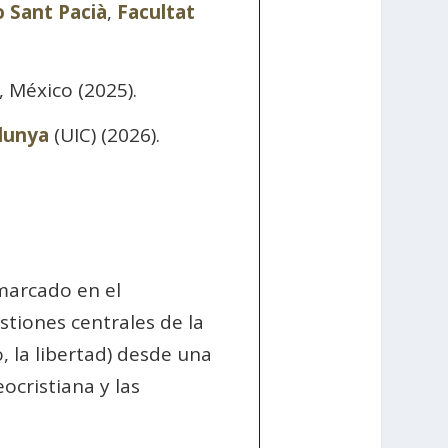
o Sant Pacià
,
Facultat
, México (2025).
alunya
(UIC) (2026).
nmarcado en el
tiones centrales de la
o, la libertad) desde una
eocristiana y las