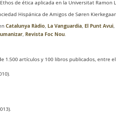
Ethos de ética aplicada en la Universitat Ramon Ll
Sociedad Hispánica de Amigos de Søren Kierkegaar
 en
Catalunya Ràdio
,
La Vanguardia
,
El Punt Avui
,
Humanizar
,
Revista Foc Nou
.
e 1.500 artículos y 100 libros publicados, entre el
010).
013).