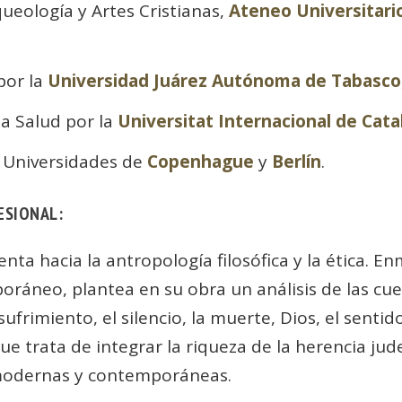
queología y Artes Cristianas,
Ateneo Universitari
por la
Universidad Juárez Autónoma de Tabasco
la Salud por la
Universitat Internacional de Cat
s Universidades de
Copenhague
y
Berlín
.
ESIONAL:
nta hacia la antropología filosófica y la ética. E
áneo, plantea en su obra un análisis de las cues
ufrimiento, el silencio, la muerte, Dios, el sentid
que trata de integrar la riqueza de la herencia jud
s modernas y contemporáneas.