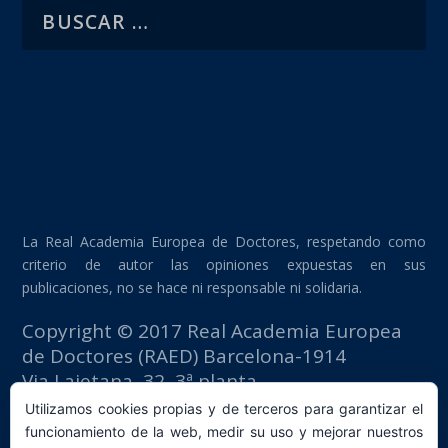
La Real Academia Europea de Doctores, respetando como
criterio de autor las opiniones expuestas en sus
publicaciones, no se hace ni responsable ni solidaria.
Copyright © 2017 Real Academia Europea
de Doctores (RAED) Barcelona-1914
Via Laietana, 32, 3ª planta
Edificio Fomento del Trabajo
Utilizamos cookies propias y de terceros para garantizar el
08003 Barcelona (España)
funcionamiento de la web, medir su uso y mejorar nuestros