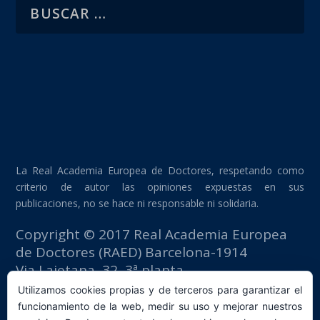
La Real Academia Europea de Doctores, respetando como
criterio de autor las opiniones expuestas en sus
publicaciones, no se hace ni responsable ni solidaria.
Copyright © 2017 Real Academia Europea
de Doctores (RAED) Barcelona-1914
Via Laietana, 32, 3ª planta
Edificio Fomento del Trabajo
Utilizamos cookies propias y de terceros para garantizar el
08003 Barcelona (España)
funcionamiento de la web, medir su uso y mejorar nuestros