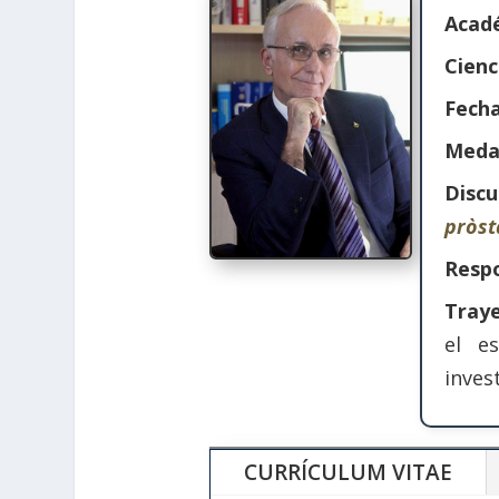
Acadé
Cienc
Fecha
Medal
Discu
pròst
Respo
Tray
el e
inves
CURRÍCULUM VITAE