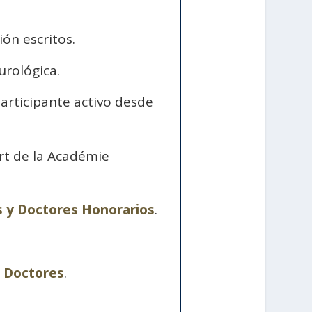
ón escritos.
urológica.
articipante activo desde
Art de la Académie
s y Doctores Honorarios
.
e Doctores
.