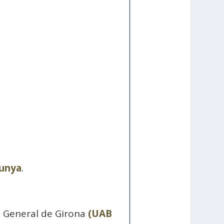
lunya
.
i General de Girona
(UAB