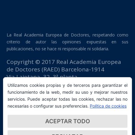
La Real Academia Europea de Doctores, respetando como
criterio de autor las opiniones expuestas en sus
publicaciones, no se hace ni responsable ni solidaria.
Copyright © 2017 Real Academia Europea
de Doctores (RAED) Barcelona-1914
Via Laietana, 32, 3ª planta
Edificio Fomento del Trabajo
Utilizamos cookies propias y de terceros para garantizar el
08003 Barcelona (España)
funcionamiento de la web, medir su uso y mejorar nuestros
tlf: +34 93 667 40 54
servicios. Puede aceptar todas las cookies, rechazar las no
secretaria@raed.academy
necesarias o configurar sus preferencias.
Política de cookies
Contacto y suscripción Newsletter
ACEPTAR TODO
Política de privacidad