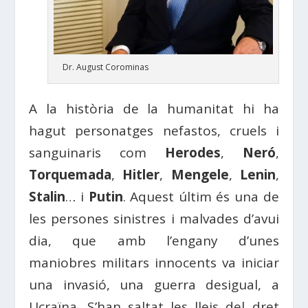
Dr. August Corominas
A la història de la humanitat hi ha
hagut personatges nefastos, cruels i
sanguinaris com
Herodes
,
Neró
,
Torquemada
,
Hitler
,
Mengele
,
Lenin
,
Stalin
… i
Putin
. Aquest últim és una de
les persones sinistres i malvades d’avui
dia, que amb l’engany d’unes
maniobres militars innocents va iniciar
una invasió, una guerra desigual, a
Ucraïna. S’han saltat les lleis del dret