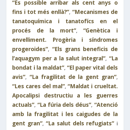
“És possible arribar als cent anys o
fins i tot més enllà?”
,
“Mecanismes de
tanatoquímica i tanatofícs en el
procés de la mort”
,
“Genètica i
envelliment. Progèria i síndromes
progeroides”
,
“Els grans beneficis de
l’aquagym per a la salut integral”
,
“La
bondat i la maldat”
,
“El paper vital dels
avis”
,
“La fragilitat de la gent gran”
,
“Les cares del mal”
,
“Maldat i crueltat.
Apocalipsi destructiu a les guerres
actuals”
,
“La fúria dels déus”
,
“Atenció
amb la fragilitat i les caigudes de la
gent gran”
,
“La salut dels refugiats”
i