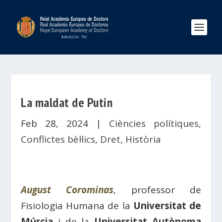
La maldat de Putin
Feb 28, 2024
|
Ciències polítiques
,
Conflictes bèl·lics
,
Dret
,
Història
August Corominas
, professor de
Fisiologia Humana de la
Universitat de
Múrcia
i de la
Universitat Autònoma