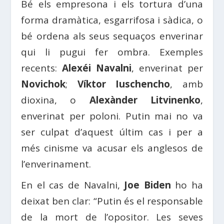
Bé els empresona i els tortura d’una
forma dramàtica, esgarrifosa i sàdica, o
bé ordena als seus sequaços enverinar
qui li pugui fer ombra. Exemples
recents:
Alexéi Navalni
, enverinat per
Novichok
;
Víktor Iuschencho
, amb
dioxina, o
Alexànder Litvinenko
,
enverinat per poloni. Putin mai no va
ser culpat d’aquest últim cas i per a
més cinisme va acusar els anglesos de
l’enverinament.
En el cas de Navalni,
Joe Biden
ho ha
deixat ben clar: “Putin és el responsable
de la mort de l’opositor. Les seves