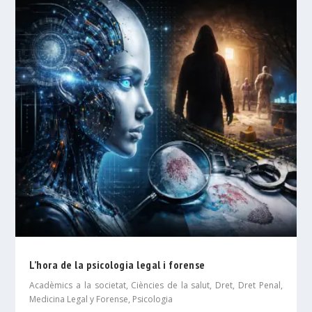
L’hora de la psicologia legal i forense
Acadèmics a la societat
,
Ciències de la salut
,
Dret
,
Dret Penal
,
Medicina Legal y Forense
,
Psicologia