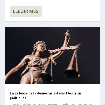
LLEGIR MÉS
La defensa de la democràcia davant les crisis
polítiques
Ciències polítiques
,
Dret
,
Història
,
Trobades Científiques i