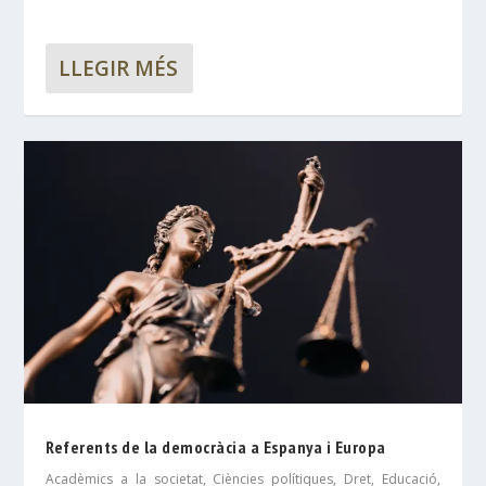
LLEGIR MÉS
Referents de la democràcia a Espanya i Europa
Acadèmics a la societat
,
Ciències polítiques
,
Dret
,
Educació,