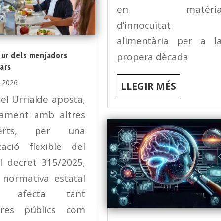
en matèri
d’innocuïtat
alimentària per a l
tur dels menjadors
propera dècada
ars
, 2026
LLEGIR MÉS
el Urrialde aposta,
tament amb altres
perts, per una
cació flexible del
l decret 315/2025,
 normativa estatal
e afecta tant
tres públics com