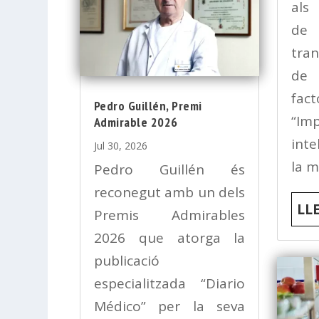
als 
de 
tra
de 
fact
Pedro Guillén, Premi
“Imp
Admirable 2026
intel
Jul 30, 2026
la m
Pedro Guillén és
reconegut amb un dels
LL
Premis Admirables
2026 que atorga la
publicació
especialitzada “Diario
Médico” per la seva