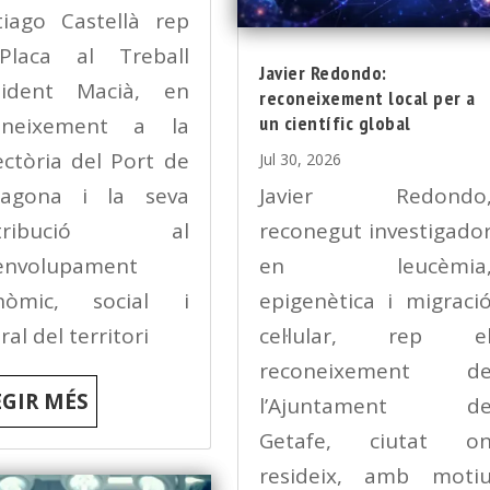
tiago Castellà rep
Placa al Treball
Javier Redondo:
sident Macià, en
reconeixement local per a
un científic global
oneixement a la
ectòria del Port de
Jul 30, 2026
ragona i la seva
Javier Redondo
ntribució al
reconegut investigado
envolupament
en leucèmia
nòmic, social i
epigenètica i migraci
ral del territori
cel·lular, rep e
reconeixement d
EGIR MÉS
l’Ajuntament d
Getafe, ciutat o
resideix, amb moti