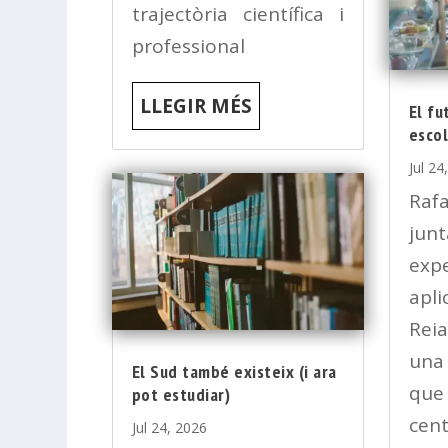
trajectòria científica i
professional
LLEGIR MÉS
El fu
escol
Jul 24
Rafa
jun
ex
apli
Reia
una
El Sud també existeix (i ara
qu
pot estudiar)
cen
Jul 24, 2026