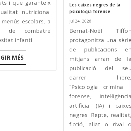
ats i que garanteix
Les caixes negres de la
psicologia forense
ualitat nutricional
 menús escolars, a
Jul 24, 2026
Bernat-Noël Tiffo
s de combatre
protagonitza una sèri
esitat infantil
de publicacions e
EGIR MÉS
mitjans arran de l
publicació del se
darrer llibre
“Psicologia criminal 
forense, intel·ligènci
artificial (IA) i caixe
negres. Repte, realitat
ficció, aliat o rival 