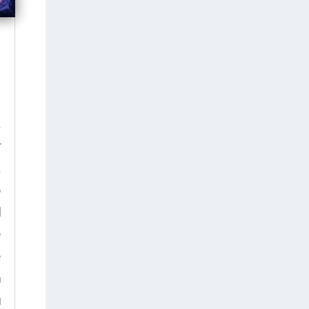
,
r
,
ó
l
e
e
n
u