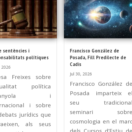
 sentències i
Francisco González de
nsabilitats polítiques
Posada, Fill Predilecte de
Cadis
, 2026
Jul 30, 2026
esa Freixes sobre
Francisco González d
ctualitat política
Posada imparteix e
panyola i
seu tradiciona
ernacional i sobre
seminari sobr
debats jurídics que
cosmologia en el mar
nvaeixen, als seus
dels Cursos d’Estiu d