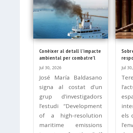
Conèixer al detall l’impacte
Sobre
ambiental per combatre’l
respo
Jul 30, 2026
Jul 30
José María Baldasano
Ter
signa al costat d’un
l’a
grup d’investigadors
es
l’estudi “Development
int
of a high-resolution
els 
maritime emissions
l’e