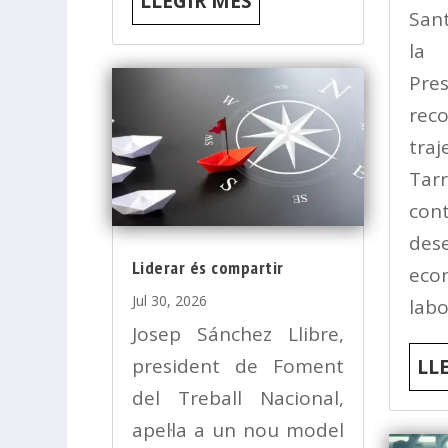
LLEGIR MÉS
San
la 
Pre
rec
traj
Tar
co
des
Liderar és compartir
eco
Jul 30, 2026
labo
Josep Sánchez Llibre,
president de Foment
LL
del Treball Nacional,
apel·la a un nou model