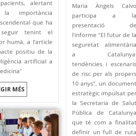
pacients, alertant
Maria Àngels Calv
la importància
participa a l
nscendental que ha
presentació d
seguir tenint el
l’informe “El futur de l
or humà, a l’article
seguretat alimentàri
acte positiu de la
a Catalunya
·ligència artificial a
tendències i escenari
edicina”
de risc per als proper
10 anys”, un documen
EGIR MÉS
estratègic impulsat pe
la Secretaria de Salu
Pública de Cataluny
que té com a finalita
definir un full de rut