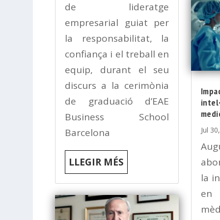
de lideratge
empresarial guiat per
la responsabilitat, la
confiança i el treball en
equip, durant el seu
discurs a la cerimònia
Impac
de graduació d’EAE
intel
medi
Business School
Jul 30
Barcelona
Au
abo
LLEGIR MÉS
la in
en 
mèdi