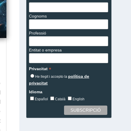
Cognoms
Professió
Entitat o empresa
*
Privacitat
política de
He llegit i accepto la
e
privacitat
l
Idioma
Español
Català
English
l
e
c
e