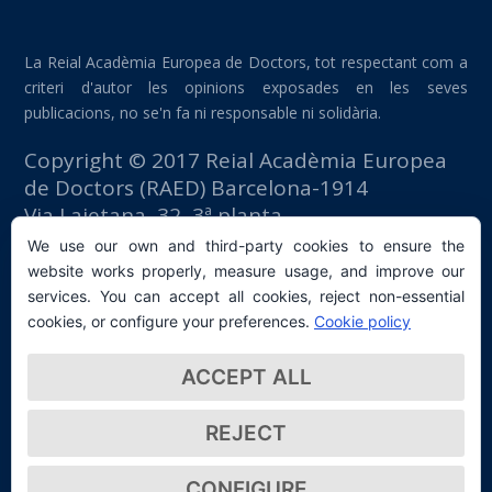
La Reial Acadèmia Europea de Doctors, tot respectant com a
criteri d'autor les opinions exposades en les seves
publicacions, no se'n fa ni responsable ni solidària.
Copyright © 2017 Reial Acadèmia Europea
de Doctors (RAED) Barcelona-1914
Via Laietana, 32, 3ª planta
Edifici Foment del Treball
We use our own and third-party cookies to ensure the
08003 Barcelona (España)
website works properly, measure usage, and improve our
tlf: +34 93 667 40 54
services. You can accept all cookies, reject non-essential
secretaria@raed.academy
cookies, or configure your preferences.
Cookie policy
Contacte i subscripció a la Newsletter
ACCEPT ALL
Política de privacitat
REJECT
CONFIGURE