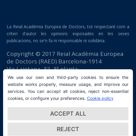
La Reial Acadèmia Europea de Doctors, tot respectant com a
criteri d'autor les opinions exposades en les seves
publicacions, no se'n fa ni responsable ni solidària.
Copyright © 2017 Reial Acadèmia Europea
de Doctors (RAED) Barcelona-1914
Via Laietana, 32, 3ª planta
Edifici Foment del Treball
We use our own and third-party cookies to ensure the
08003 Barcelona (España)
website works properly, measure usage, and improve our
tlf: +34 93 667 40 54
services. You can accept all cookies, reject non-essential
secretaria@raed.academy
cookies, or configure your preferences.
Cookie policy
Contacte i subscripció a la Newsletter
ACCEPT ALL
Política de privacitat
REJECT