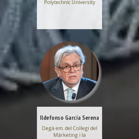
Polytechnic University
Ildefonso García Serena
Degà em. del Col·legi del
Màrketing i la