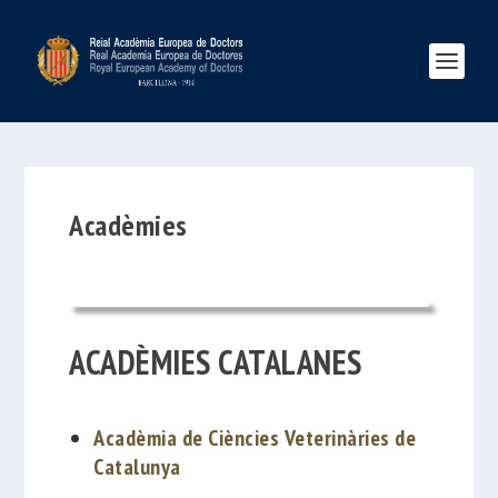
Acadèmies
ACADÈMIES CATALANES
Acadèmia de Ciències Veterinàries de
Catalunya