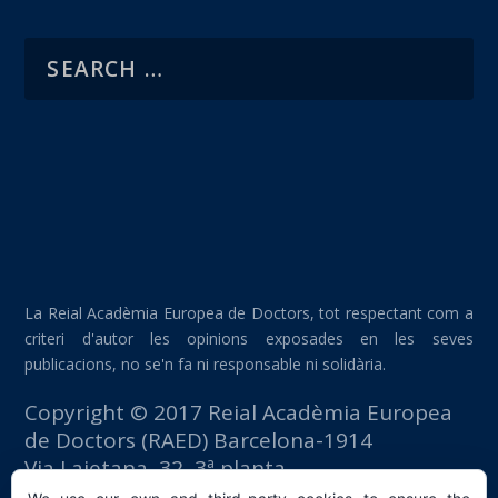
La Reial Acadèmia Europea de Doctors, tot respectant com a
criteri d'autor les opinions exposades en les seves
publicacions, no se'n fa ni responsable ni solidària.
Copyright © 2017 Reial Acadèmia Europea
de Doctors (RAED) Barcelona-1914
Via Laietana, 32, 3ª planta
Edifici Foment del Treball