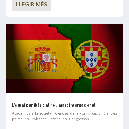
LLEGIR MÉS
L’espai panibèric al nou marc internacional
Acadèmics a la societat
,
Ciències de la comunicació
,
Ciències
polítiques
,
Trobades Científiques i Congressos