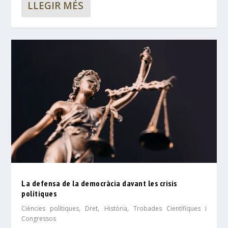
LLEGIR MÉS
La defensa de la democràcia davant les crisis
polítiques
Ciències polítiques
,
Dret
,
Història
,
Trobades Científiques i
Congressos