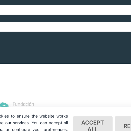
kies to ensure the website works
ACCEPT
e our services. You can accept all
RE
ALL
es, or configure your preferences.