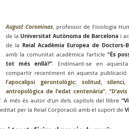
August Corominas
, professor de Fisiologia H
de la
Universitat Autònoma de Barcelona
i a
de la
Reial Acadèmia Europea de Doctors-B
amb la comunitat acadèmica l’article
“És poss
tot més enllà?”
. Endinsant-se en aquesta
compartir recentment en aquesta publicació 
l’apocalipsi gerontològic: solitud, silenci
antropològica de l’edat centenària”
,
“D’avis
”
. A més és autor d’un dels capítols del llibre
“V
 editat per la Reial Corporació amb el suport de
V