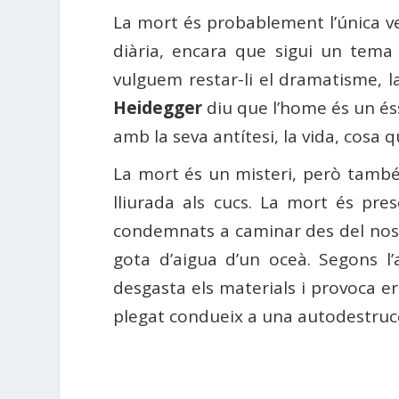
La mort és probablement l’única ver
diària, encara que sigui un tema
vulguem restar-li el dramatisme, l
Heidegger
diu que l’home és un éss
amb la seva antítesi, la vida, cosa
La mort és un misteri, però també é
lliurada als cucs. La mort és pre
condemnats a caminar des del nostr
gota d’aigua d’un oceà. Segons l
desgasta els materials i provoca e
plegat condueix a una autodestrucci