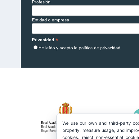
Profesión
Entidad o empresa
*
Privacidad
He leído y acepto la
política de privacidad
We use our own and third-party coo
properly, measure usage, and improv
cookies, reject non-essential cooki