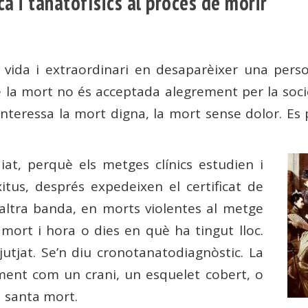
 i tanatofísics al procés de morir
vida i extraordinari en desaparèixer una per
de la mort no és acceptada alegrement per la soc
nteressa la mort digna, la mort sense dolor. Es p
iat, perquè els metges clínics estudien i
xitus, després expedeixen el certificat de
’altra banda, en morts violentes al metge
 mort i hora o dies en què ha tingut lloc.
utjat. Se’n diu cronotanatodiagnòstic. La
ment com un crani, un esquelet cobert, o
a santa mort.