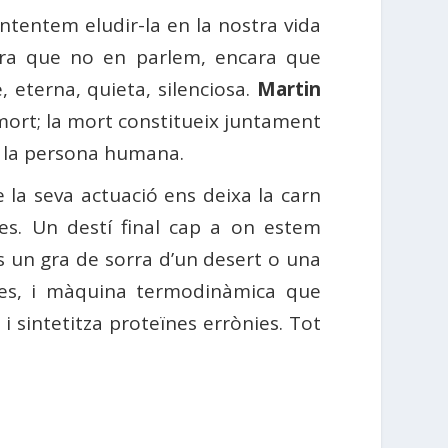
intentem eludir-la en la nostra vida
cara que no en parlem, encara que
 eterna, quieta, silenciosa.
Martin
 mort; la mort constitueix juntament
de la persona humana.
e la seva actuació ens deixa la carn
des. Un destí final cap a on estem
s un gra de sorra d’un desert o una
lles, i màquina termodinàmica que
 sintetitza proteïnes errònies. Tot