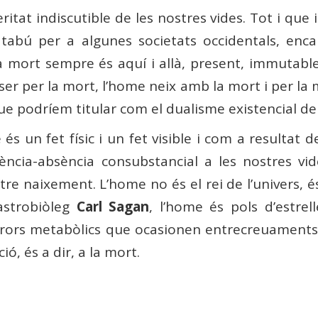
itat indiscutible de les nostres vides. Tot i que 
 tabú per a algunes societats occidentals, en
a mort sempre és aquí i allà, present, immutable,
er per la mort, l’home neix amb la mort i per la
 que podríem titular com el dualisme existencial 
s un fet físic i un fet visible i com a resultat d
sència-absència consubstancial a les nostres vi
e naixement. L’home no és el rei de l’univers, é
’astrobiòleg
Carl Sagan
, l’home és pols d’estre
rrors metabòlics que ocasionen entrecreuaments i
ó, és a dir, a la mort.