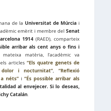
umana de la
Universitat de Múrcia
i
cadèmic emèrit i membre del
Senat
arcelona 1914
(RAED), comparteix
ible arribar als cent anys o fins i
 mateixa matèria, l’acadèmic va
els articles
“Els quatre genets de
, dolor i nocturnitat”
,
“Reflexió
 a néts”
i
“És possible arribar als
italidad al envejecer. Si lo deseas,
ichy Catalán
.