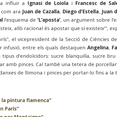
Va influir a
Ignasi de Loiola
i
Francesc de Sal
I com ara
Juan de Cazalla
,
Diego d’Estella
,
Juan 
al
l’esquema de
‘L’aposta’
, un argument sobre l’e
eix, allò racional és apostar que sí existeix'”, exp
rís”, el vicepresident de la Secció de Ciències d
r infusió, entre els quals destaquen
Angelina
,
F
tipus d’endolcidors: sucre blanquilla, sucre bru
ar amb pinces. Cal també una tetera de porcellan
anxes de llimona i pinces per portar-lo fins a la 
e la pintura flamenca”
n París”
ado por Montaigne”