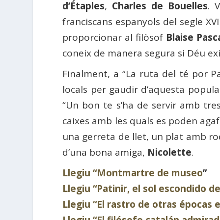
d’Étaples
,
Charles de Bouelles
. 
franciscans espanyols del segle XV
proporcionar al filòsof
Blaise Pasc
coneix de manera segura si Déu exist
Finalment, a “La ruta del té por Pa
locals per gaudir d’aquesta popula
“Un bon te s’ha de servir amb tres 
caixes amb les quals es poden agaf
una gerreta de llet, un plat amb rod
d’una bona amiga,
Nicolette
.
Llegiu “Montmartre de museo
”
Llegiu “Patinir, el sol escondido d
Llegiu “El rastro de otras épocas e
Llegiu “El filósofo catalán admir