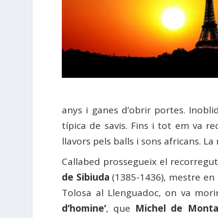
anys i ganes d’obrir portes. Inobli
típica de savis. Fins i tot em va 
llavors pels balls i sons africans. 
Callabed prossegueix el recorregut
de Sibiuda
(1385-1436), mestre en m
Tolosa al Llenguadoc, on va mori
d’homine’
, que
Michel de Monta