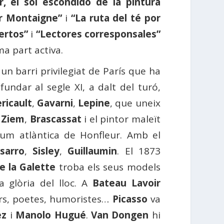
ir, el sol escondido de la pintura
or Montaigne”
i
“La ruta del té por
ertos”
i
“Lectores corresponsales”
ma part activa.
n barri privilegiat de París que ha
fundar al segle XI, a dalt del turó,
ricault
,
Gavarni
,
Lepine
, que uneix
é
Ziem
,
Brascassat
i el pintor maleït
llum atlàntica de Honfleur. Amb el
ssarro
,
Sisley
,
Guillaumin
. El 1873
e la Galette
troba els seus models
a glòria del lloc. A
Bateau Lavoir
tors, poetes, humoristes…
Picasso
va
ez
i
Manolo Hugué
.
Van Dongen
hi