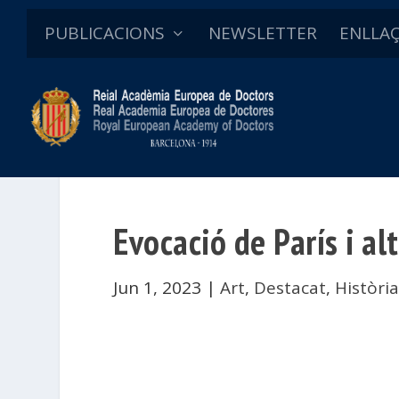
PUBLICACIONS
NEWSLETTER
ENLLA
Evocació de París i al
Jun 1, 2023
|
Art
,
Destacat
,
Històri