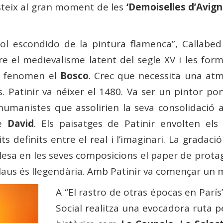
isteix al gran moment de les
‘Demoiselles d’Avign
sol escondido de la pintura flamenca”, Callabed 
re el medievalisme latent del segle XV i les for
al fenomen el
Bosco
. Crec que necessita una atmo
es. Patinir va néixer el 1480. Va ser un pintor p
umanistes que assolirien la seva consolidació al
re
David
. Els paisatges de Patinir envolten e
 definits entre el real i l’imaginari. La gradació
lesa en les seves composicions el paper de protag
blaus és llegendària. Amb Patinir va començar un 
A “El rastro de otras épocas en París
Social realitza una evocadora ruta pe