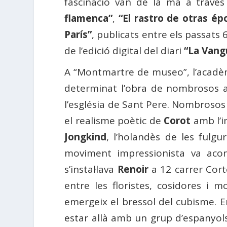
fascinació van de la mà a través
flamenca”
,
“El rastro de otras ép
París”
,
publicats entre els passats 6
de l’edició digital del diari
“La Vang
A “Montmartre de museo”, l’acadèmi
determinat l’obra de nombrosos arti
l’església de Sant Pere. Nombrosos a
el realisme poètic de
Corot
amb l’
Jongkind
, l’holandès de les fulgu
moviment impressionista va ac
s’instal·lava
Renoir
a 12 carrer Cort
entre les floristes, cosidores i m
emergeix el bressol del cubisme. En
estar allà amb un grup d’espanyol