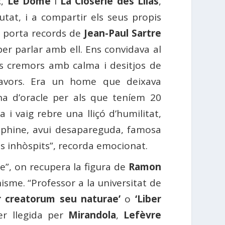
t
,
Le Dôme
i
La Closerie des Lilas
,
tat, i a compartir els seus propis
m porta records de
Jean-Paul Sartre
 per parlar amb ell. Ens convidava al
res cremors amb calma i desitjos de
lavors. Era un home que deixava
a d’oracle per als que teníem 20
 i vaig rebre una lliçó d’humilitat,
uphine, avui desapareguda, famosa
més inhòspits”, recorda emocionat.
e”, on recupera la figura de
Ramon
isme. “Professor a la universitat de
r creatorum seu naturae’
o
‘Liber
er llegida per
Mirandola
,
Lefèvre