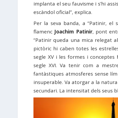
implanta el seu fauvisme i s’hi ass
escàndol oficial”, explica.
Per la seva banda, a “Patinir, el 
flamenc
Joachim Patinir
, pont ent
“Patinir queda una mica relegat 
pictòric hi caben totes les estrell
segle XV i les formes i conceptes h
segle XVI. Va tenir com a mest
fantàstiques atmosferes sense límits
insuperable. Va atorgar a la natura
secundari. La intensitat dels seus 