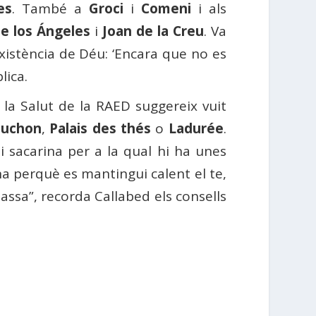
es
. També a
Groci
i
Comeni
i als
de los Ángeles
i
Joan de la Creu
. Va
xistència de Déu: ‘Encara que no es
lica.
e la Salut de la RAED suggereix vuit
auchon
,
Palais des thés
o
Ladurée
.
 i sacarina per a la qual hi ha unes
a perquè es mantingui calent el te,
tassa”, recorda Callabed els consells