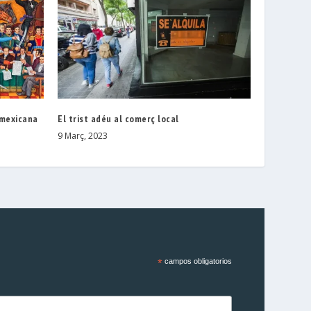
 mexicana
El trist adéu al comerç local
9 Març, 2023
*
campos obligatorios