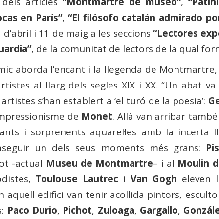
 dels articles
“Montmartre de museo
“
,
“Patin
ocas en París”
,
“El filósofo catalán admirado p
 d’abril i 11 de maig a les seccions
“Lectores exp
uardia”
, de la comunitat de lectors de la qual for
c aborda l’encant i la llegenda de Montmartre, u
stes al llarg dels segles XIX i XX. “Un abat va 
rtistes s’han establert a ‘el turó de la poesia’:
Ge
impressionisme de
Monet
. Allà van arribar tamb
rants i sorprenents aquarel·les amb la incerta 
onseguir un dels seus moments més grans:
Pi
ot -actual
Museu de Montmartre
– i al
Moulin d
odistes,
Toulouse Lautrec
i
Van Gogh
eleven l
 aquell edifici van tenir acollida pintors, escul
s:
Paco Durio
,
Pichot
,
Zuloaga
,
Gargallo
,
Gonzál