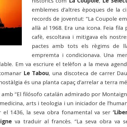
històrics com
La Coupole
,
Le Selec
emblemes d’altres èpoques de la ciu
records de joventut: “La Coupole e
allà al 1968. Era una icona. Feia fila
cafè, escoltava i mitigava els nost
pactes amb tots els règims de l
empremta i condicionava. Una men
dable. Em va escriure el telèfon a la meva agenda
recomanar
Le Tabou
, una discoteca de carrer Da
La nostàlgia és una planta capaç d’arrelar a terra 
 amb “El filósofo catalán admirado por Montaign
edicina, arts i teologia i un iniciador de l’human
r el 1436, la seva obra fonamental va ser
‘Libe
igne
va traduir al francès. “La seva obra va s