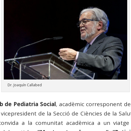
Dr. Joaquín Callabed
b de Pediatria Social
, acadèmic corresponent de
icepresident de la Secció de Ciències de la Salu
onvida a la comunitat acadèmica a un viatge cu