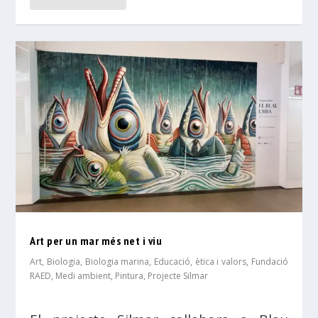
Art per un mar més net i viu
Art
,
Biologia
,
Biologia marina
,
Educació, ètica i valors
,
Fundació
RAED
,
Medi ambient
,
Pintura
,
Projecte Silmar