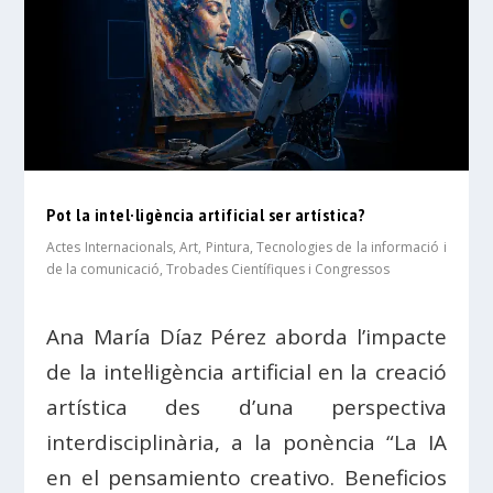
Pot la intel·ligència artificial ser artística?
Actes Internacionals
,
Art
,
Pintura
,
Tecnologies de la informació i
de la comunicació
,
Trobades Científiques i Congressos
Ana María Díaz Pérez aborda l’impacte
de la intel·ligència artificial en la creació
artística des d’una perspectiva
interdisciplinària, a la ponència “La IA
en el pensamiento creativo. Beneficios