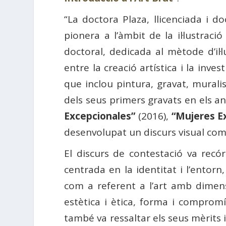
“La doctora Plaza, llicenciada i d
pionera a l’àmbit de la il·lustraci
doctoral, dedicada al mètode d’il·l
entre la creació artística i la inves
que inclou pintura, gravat, muralis
dels seus primers gravats en els an
Excepcionales”
(2016),
“Mujeres Ex
desenvolupat un discurs visual compr
El discurs de contestació va recórr
centrada en la identitat i l’entorn
com a referent a l’art amb dimens
estètica i ètica, forma i compromí
també va ressaltar els seus mèrits 