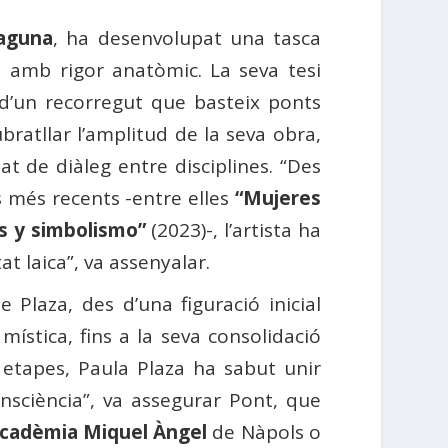
Laguna
, ha desenvolupat una tasca
ica amb rigor anatòmic. La seva tesi
ci d’un recorregut que basteix ponts
subratllar l’amplitud de la seva obra,
at de diàleg entre disciplines. “Des
s més recents -entre elles
“Mujeres
s y simbolismo”
(2023)-, l’artista ha
t laica”, va assenyalar.
e Plaza, des d’una figuració inicial
mística, fins a la seva consolidació
 etapes, Paula Plaza ha sabut unir
onsciència”, va assegurar Pont, que
cadèmia Miquel Àngel
de Nàpols o