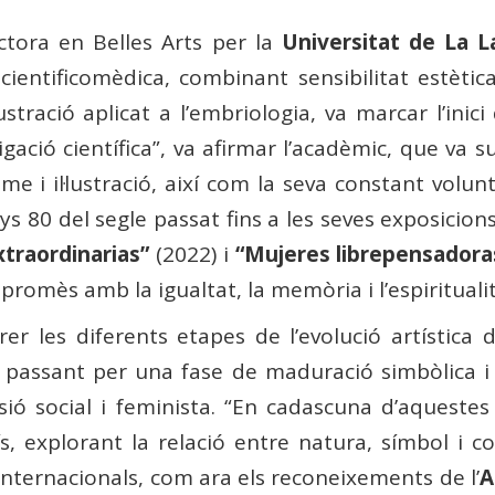
octora en Belles Arts per la
Universitat de La 
ó cientificomèdica, combinant sensibilitat estèt
ustració aplicat a l’embriologia, va marcar l’ini
tigació científica”, va afirmar l’acadèmic, que va 
me i il·lustració, així com la seva constant volunt
ys 80 del segle passat fins a les seves exposicion
traordinarias”
(2022) i
“Mujeres librepensadora
omès amb la igualtat, la memòria i l’espiritualita
er les diferents etapes de l’evolució artística d
, passant per una fase de maduració simbòlica i 
ió social i feminista. “En cadascuna d’aquestes
s, explorant la relació entre natura, símbol i c
internacionals, com ara els reconeixements de l’
A