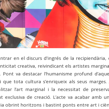
entrar en el discurs d’ingrés de la recipiendàri
enticitat creativa, reivindicant els artistes margin
t. Pont va destacar l’humanisme profund d’aque
 i que tota cultura s’enriqueix als seus marges. 
litzar l’art marginal i la necessitat de preserv
 exclusiva de creació. L’acte va acabar amb un
mia obrint horitzons i bastint ponts entre art i ci