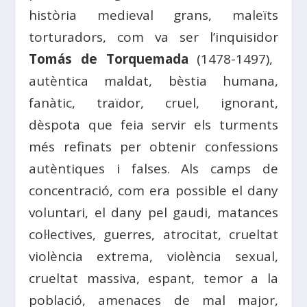
història medieval grans, maleïts
torturadors, com va ser l’inquisidor
Tomás de Torquemada
(1478-1497),
autèntica maldat, bèstia humana,
fanàtic, traïdor, cruel, ignorant,
dèspota que feia servir els turments
més refinats per obtenir confessions
autèntiques i falses. Als camps de
concentració, com era possible el dany
voluntari, el dany pel gaudi, matances
col·lectives, guerres, atrocitat, crueltat
violència extrema, violència sexual,
crueltat massiva, espant, temor a la
població, amenaces de mal major,