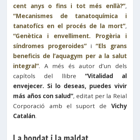
cent anys o fins i tot més enllà?”
,
“Mecanismes de tanatoquímica i
tanatofícs en el procés de la mort”
,
“Genètica i envelliment. Progèria i
síndromes progeroides”
i
“Els grans
beneficis de l’aquagym per a la salut
integral”
. A més és autor d’un dels
capítols del llibre
“Vitalidad al
envejecer. Si lo deseas, puedes vivir
más años con salud”
, editat per la Reial
Corporació amb el suport de
Vichy
Catalán
.
La bondat i la maldat