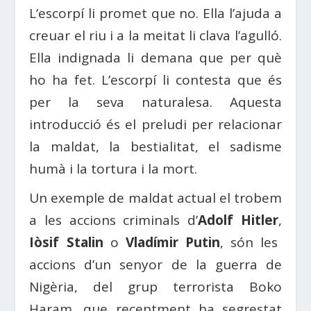
L’escorpí li promet que no. Ella l’ajuda a
creuar el riu i a la meitat li clava l’agulló.
Ella indignada li demana que per què
ho ha fet. L’escorpí li contesta que és
per la seva naturalesa. Aquesta
introducció és el preludi per relacionar
la maldat, la bestialitat, el sadisme
humà i la tortura i la mort.
Un exemple de maldat actual el trobem
a les accions criminals d’
Adolf Hitler
,
Iòsif Stalin
o
Vladímir Putin
, són les
accions d’un senyor de la guerra de
Nigèria, del grup terrorista Boko
Haram, que recentment ha segrestat