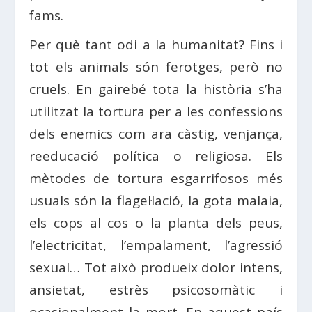
fams.
Per què tant odi a la humanitat? Fins i
tot els animals són ferotges, però no
cruels. En gairebé tota la història s’ha
utilitzat la tortura per a les confessions
dels enemics com ara càstig, venjança,
reeducació política o religiosa. Els
mètodes de tortura esgarrifosos més
usuals són la flagel·lació, la gota malaia,
els cops al cos o la planta dels peus,
l’electricitat, l’empalament, l’agressió
sexual… Tot això produeix dolor intens,
ansietat, estrès psicosomàtic i
ocasionalment la mort. En aquest país