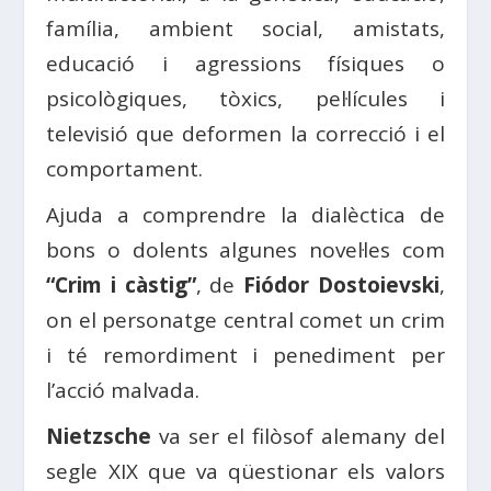
família, ambient social, amistats,
educació i agressions físiques o
psicològiques, tòxics, pel·lícules i
televisió que deformen la correcció i el
comportament.
Ajuda a comprendre la dialèctica de
bons o dolents algunes novel·les com
“Crim i càstig”
, de
Fiódor Dostoievski
,
on el personatge central comet un crim
i té remordiment i penediment per
l’acció malvada.
Nietzsche
va ser el filòsof alemany del
segle XIX que va qüestionar els valors