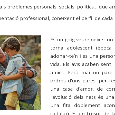
als problemes personals, socials, polítics… que am
ientació professional, coneixent el perfil de cada
És un goig veure néixer un
torna adolescent (època d
adonar-te’n i és una pers
vida. Els avis acaben sent 
amics. Però mai un pare n
ordres d’uns pares, per r
una casa d’amor, de corre
l’evolució dels nets és una
una fita doblement acon
cadascú és un tresor de l