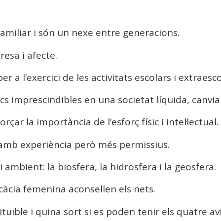
a familiar i són un nexe entre generacions.
esa i afecte.
r a l’exercici de les activitats escolars i extraesco
cs imprescindibles en una societat líquida, canvia
çar la importància de l’esforç físic i intel·lectual.
amb experiència però més permissius.
 ambient: la biosfera, la hidrosfera i la geosfera.
àcia femenina aconsellen els nets.
uïble i quina sort si es poden tenir els quatre avi