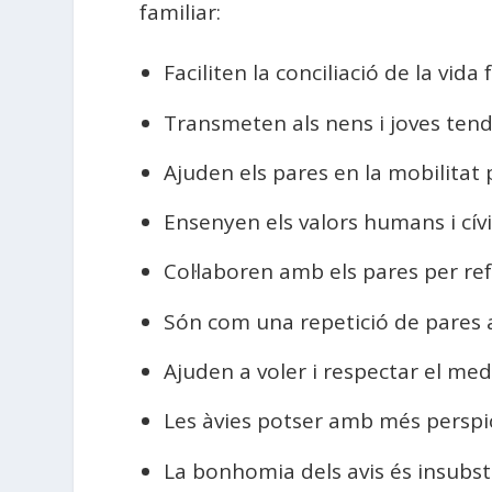
familiar:
Faciliten la conciliació de la vid
Transmeten als nens i joves tendr
Ajuden els pares en la mobilitat pe
Ensenyen els valors humans i cívi
Col·laboren amb els pares per refor
Són com una repetició de pares 
Ajuden a voler i respectar el medi
Les àvies potser amb més perspic
La bonhomia dels avis és insubstit