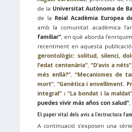
de la
Universitat Autònoma de Ba
de la
Reial Acadèmia Europea d
amb la comunitat acadèmica l’ar
familiar”
, en què aborda l’enriqui
recentment en aquesta publicació 
gerontològic: solitud, silenci, do
l’edat centenària”
,
“D’avis a néts”
més enllà?”
,
“Mecanismes de tan
mort”
,
“Genètica i envelliment. P
integral”
i
“La bondat i la maldat
puedes vivir más años con salud”
,
El paper vital dels avis a l’estructura fam
A continuació s’exposen una sèri