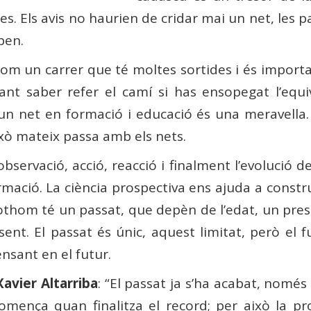
es. Els avis no haurien de cridar mai un net, les p
pen.
 un carrer que té moltes sortides i és important
ant saber refer el camí si has ensopegat l’equiv
 un net en formació i educació és una meravella.
ixò mateix passa amb els nets.
bservació, acció, reacció i finalment l’evolució de
mació. La ciència prospectiva ens ajuda a construir
Tothom té un passat, que depèn de l’edat, un pres
sent. El passat és únic, aquest limitat, però el 
nsant en el futur.
avier Altarriba
: “El passat ja s’ha acabat, només
comença quan finalitza el record; per això la p