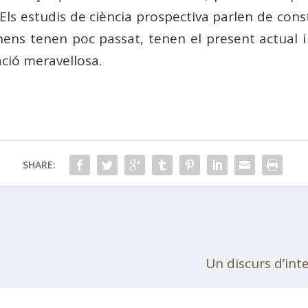
ls estudis de ciència prospectiva parlen de constr
ens tenen poc passat, tenen el present actual i u
ació meravellosa.
SHARE:
Un discurs d’int