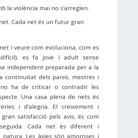
b la violència mai no s’arreglen.
 net. Cada net és un futur gran
 net i veure com evoluciona, com es
ifícil), es fa jove i adult sense
ona independent preparada per a la
la continuïtat dels pares, mestres i
o ha de criticar o contradir les
especte. Una casa plena de nets és
ries i d’alegria. El creixement i
 gran satisfacció pels avis, és com
seguida. Cada net és diferent i
a natura. Les àvies són amoroses i