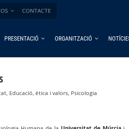
ÇOS
CONTACTE
PRESENTACIÓ
ORGANITZACIÓ
NOTÍCIE
s
cat
,
Educació, ètica i valors
,
Psicologia
isiologia Humana de la
Universitat de Múrcia
i