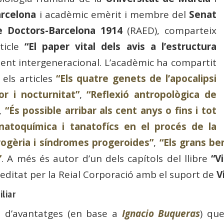
rcelona
i acadèmic emèrit i membre del
Senat
e Doctors-Barcelona 1914
(RAED), comparteix
ticle
“El paper vital dels avis a l’estructura
ment intergeneracional. L’acadèmic ha compartit
els articles
“Els quatre genets de l’apocalipsi
lor i nocturnitat”
,
“Reflexió antropològica de
,
“És possible arribar als cent anys o fins i tot
atoquímica i tanatofícs en el procés de la
rogèria i síndromes progeroides”
,
“Els grans be
”
. A més és autor d’un dels capítols del llibre
“V
 editat per la Reial Corporació amb el suport de
V
iliar
e d’avantatges (en base a
Ignacio Buqueras
) que