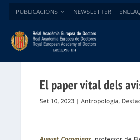
PUBLICACIONS
NEWSLETTER
ENLLA
El paper vital dels avi
Set 10, 2023
|
Antropologia
,
Desta
August Corominas
, professor de F