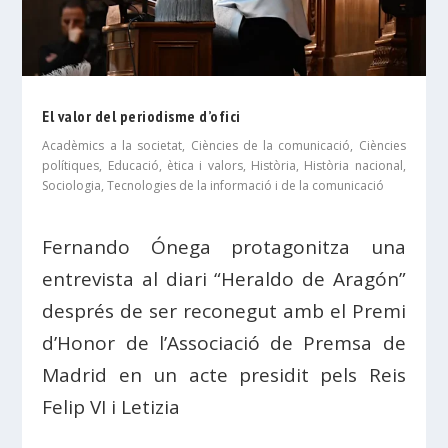
El valor del periodisme d’ofici
Acadèmics a la societat
,
Ciències de la comunicació
,
Ciències
polítiques
,
Educació, ètica i valors
,
Història
,
Història nacional
,
Sociologia
,
Tecnologies de la informació i de la comunicació
Fernando Ónega protagonitza una
entrevista al diari “Heraldo de Aragón”
després de ser reconegut amb el Premi
d’Honor de l’Associació de Premsa de
Madrid en un acte presidit pels Reis
Felip VI i Letizia