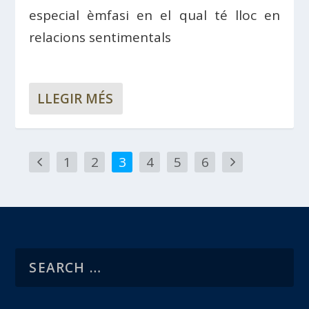
especial èmfasi en el qual té lloc en
relacions sentimentals
LLEGIR MÉS
1
2
3
4
5
6