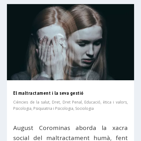
El maltractament i la seva gestió
Ciències de la salut
,
Dret
,
Dret Penal
,
Educació, ètica i valors
,
Psicologia
,
Psiquiatria i Psicologia
,
Sociologia
August Corominas aborda la xacra
social del maltractament humà, fent