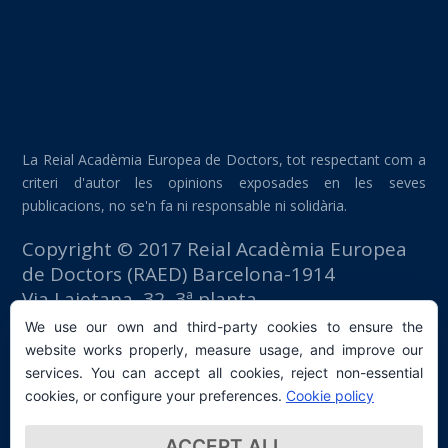
La Reial Acadèmia Europea de Doctors, tot respectant com a
criteri d'autor les opinions exposades en les seves
publicacions, no se'n fa ni responsable ni solidària.
Copyright © 2017 Reial Acadèmia Europea
de Doctors (RAED) Barcelona-1914
Via Laietana, 32, 3ª planta
Edifici Foment del Treball
We use our own and third-party cookies to ensure the
08003 Barcelona (España)
website works properly, measure usage, and improve our
tlf: +34 93 667 40 54
services. You can accept all cookies, reject non-essential
secretaria@raed.academy
cookies, or configure your preferences.
Cookie policy
Contacte i subscripció a la Newsletter
ACCEPT ALL