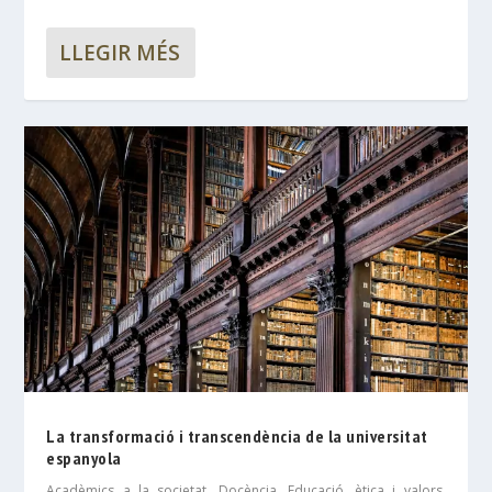
LLEGIR MÉS
La transformació i transcendència de la universitat
espanyola
Acadèmics a la societat
,
Docència
,
Educació, ètica i valors
,