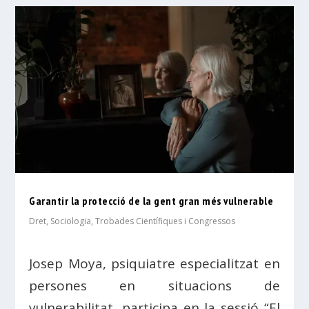
Garantir la protecció de la gent gran més vulnerable
Dret
,
Sociologia
,
Trobades Científiques i Congressos
Josep Moya, psiquiatre especialitzat en
persones en situacions de
vulnerabilitat, participa en la sessió “El