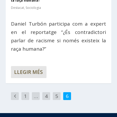
Destacat
,
Sociologia
Daniel Turbón participa com a expert
en el reportatge “¿És contradictori
parlar de racisme si només existeix la
raça humana?”
LLEGIR MÉS
1
…
4
5
6