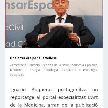
Una nova era per a la vellesa
Alimentació i nutrició
,
Ciències de la salut
,
Economia i política
,
Medicina i cirurgia
,
Psicologia
,
Psiquiatria i Psicologia
,
Sociologia
Ignacio Buqueras protagonitza un
reportatge al portal especialitzat L’Art
de la Medicina, arran de la publicació