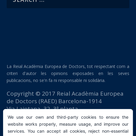
La Reial Acadèmia Europea de Doctors, tot respectant com a
criteri d'autor les opinions exposades en les seves
publicacions, no se'n fa ni responsable ni solidària.
Copyright © 2017 Reial Acadèmia Europea
de Doctors (RAED) Barcelona-1914
Via Laietana, 32, 3ª planta
Edifici Foment del Treball
We use our own and third-party cookies to ensure the
08003 Barcelona (España)
website works properly, measure usage, and improve our
tlf: +34 93 667 40 54
services. You can accept all cookies, reject non-essential