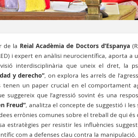
r de la
Reial Acadèmia de Doctors d’Espanya
(R
ED) i expert en anàlisi neurocientífica, aporta a 
ió interdisciplinària que uneix el dret, la psi
idad y derecho”
, on explora les arrels de l’agr
s tenen un paper crucial en el comportament ag
ue suggereix que l’agressió sovint és una respos
en Freud”
, analitza el concepte de suggestió i les 
s idees errònies comunes sobre el treball de qui és 
a estratègies per resistir les influències suggest
ntífic com a defenses clau contra la manipulació.