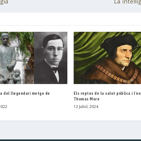
ogia
La intel·l
a del llegendari metge de
Els reptes de la salut pública i l’
e
Thomas More
2022
12 Juliol, 2024