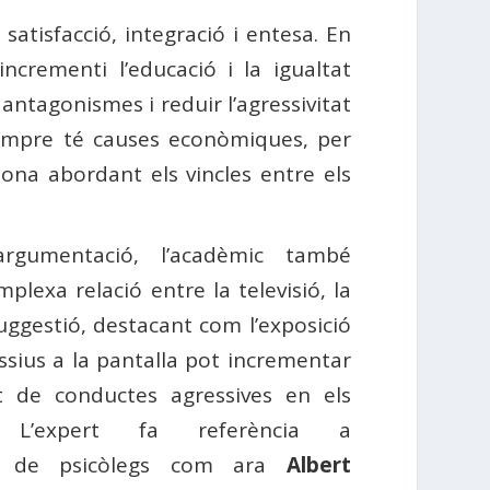
 satisfacció, integració i entesa. En
ncrementi l’educació i la igualtat
 antagonismes i reduir l’agressivitat
 sempre té causes econòmiques, per
iona abordant els vincles entre els
rgumentació, l’acadèmic també
plexa relació entre la televisió, la
suggestió, destacant com l’exposició
sius a la pantalla pot incrementar
at de conductes agressives en els
s. L’expert fa referència a
ons de psicòlegs com ara
Albert