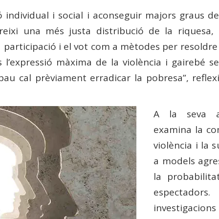
ó individual i social i aconseguir majors graus de
reixi una més justa distribució de la riquesa, i
a participació i el vot com a mètodes per resoldre
s l’expressió màxima de la violència i gairebé
pau cal prèviament erradicar la pobresa”, reflex
A la seva a
examina la com
violència i la 
a models agres
la probabilit
espectador
investigaci