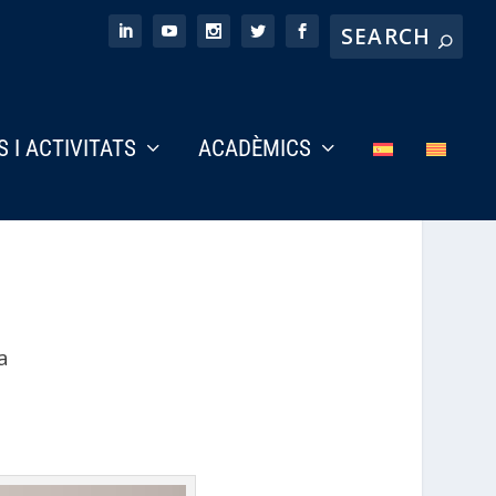
S I ACTIVITATS
ACADÈMICS
a