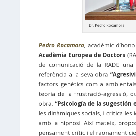
Dr. Pedro Rocamora
Pedro Rocamora
, acadèmic d’hono
Acadèmia Europea de Doctors
(RA
de comunicació de la RADE una vis
referència a la seva obra
“Agresiv
factors genètics com a ambiental
teoria de la frustració-agressió, q
obra,
“Psicología de la sugestión 
les dinàmiques socials, i critica le
amb la hipnosi. Així mateix, propos
pensament crític i el raonament cie