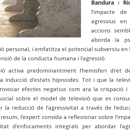
Bandura
i
Ri
l’impacte de
agressius en
accions sembl
aborda la ps
ó personal, i emfatitza el potencial subversiu en l
nsió de la conducta humana i l’agressió.
ió activa predominantment l’hemisferi dret del
 inducció d’estats hipnoides. Tot i que la televi
rovocar efectes negatius com ara la crispació i 
social sobre el model de televisió que es consu
 la reducció de l’agressivitat a través de l’educa
n resum, l’expert convida a reflexionar sobre l’im
at d’enfocaments integrals per abordar l’agre