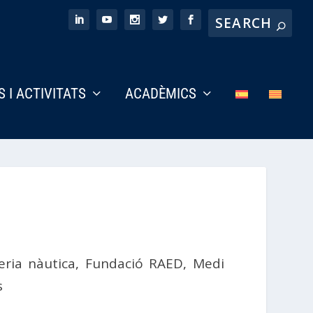
S I ACTIVITATS
ACADÈMICS
eria nàutica
,
Fundació RAED
,
Medi
s