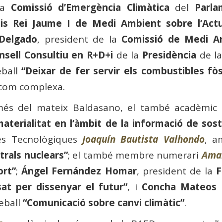
a
Comissió d’Emergència Climàtica
del
Parla
is Rei Jaume I de Medi Ambient sobre l’Actua
 Delgado
, president de la
Comissió de Medi A
nsell Consultiu en R+D+i
de la
Presidència
de l
eball
“Deixar de fer servir els combustibles fòs
e com complexa.
 més del mateix Baldasano, el també acadèmi
materialitat en l’àmbit de la informació de sost
ies Tecnològiques
Joaquín Bautista Valhondo
, 
trals nuclears”
; el també membre numerari
Amab
ort”
;
Ángel Fernández Homar
, president de la
F
at per dissenyar el futur”
, i
Concha Mateos 
eball
“Comunicació sobre canvi climàtic”
.