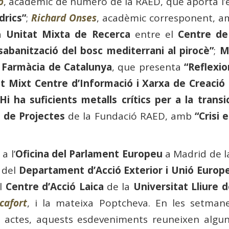
o
, acadèmic de número de la RAED, que aporta l’
drics”
;
Richard Onses
, acadèmic corresponent, a
la
Unitat Mixta de Recerca
entre el
Centre de
sabanització del bosc mediterrani al pirocè”
;
M
 Farmàcia de Catalunya
, que presenta
“Reflexi
ut Mixt Centre d’Informació i Xarxa de Creaci
Hi ha suficients metalls crítics per a la transi
 de Projectes
de la Fundació RAED, amb
“Crisi 
a l’
Oficina del Parlament Europeu
a Madrid de l
 del
Departament d’Acció Exterior i Unió Europ
al
Centre d’Acció Laica
de la
Universitat Lliure d
cafort
, i la mateixa Poptcheva. En les setman
 actes, aquests esdeveniments reuneixen algun