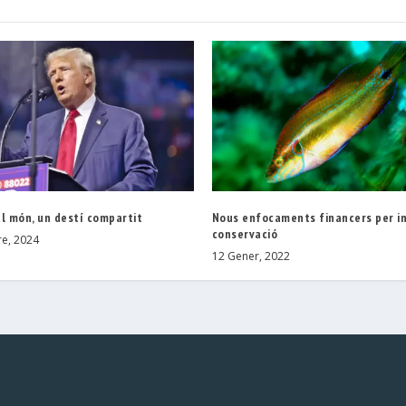
l món, un destí compartit
Nous enfocaments financers per in
conservació
e, 2024
12 Gener, 2022