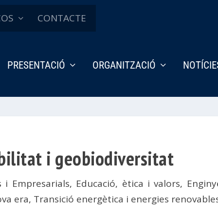
ÇOS
CONTACTE
PRESENTACIÓ
ORGANITZACIÓ
NOTÍCIE
bilitat i geobiodiversitat
 i Empresarials
,
Educació, ètica i valors
,
Enginy
ova era
,
Transició energètica i energies renovable