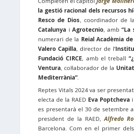
Completen el capítol
Jorge Moliner
la gestió racional dels recursos hí
Resco de Dios
, coordinador de 
Catalunya
i
Agrotecnio
, amb
“La 
numerari de la
Reial Acadèmia de
Valero Capilla
, director de l’
Instit
Fundació CIRCE
, amb el treball
“¿
Ventura
, col·laborador de la
Unitat
Mediterrània”
.
Reptes Vitals 2024 va ser presentat 
electa de la RAED
Eva Poptcheva
i
es presentarà el 30 de setembre 
president de la RAED,
Alfredo Ro
Barcelona. Com en el primer dels