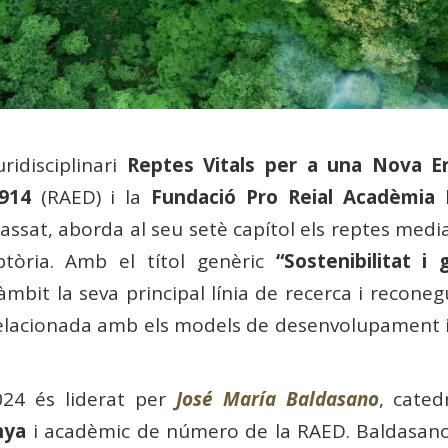
ridisciplinari
Reptes Vitals per a una Nova E
914
(RAED) i la
Fundació Pro Reial Acadèmia
passat, aborda al seu setè capítol els reptes med
òria. Amb el títol genèric
“Sostenibilitat i 
bit la seva principal línia de recerca i recone
elacionada amb els models de desenvolupament i 
024 és liderat per
José María Baldasano
, cated
nya
i acadèmic de número de la RAED. Baldasano v