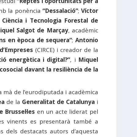
estudi
“Reptes i oportunitats per a
mb la ponència
“Dessalació”
;
Víctor
 Ciència i Tecnologia Forestal de
iquel Salgot de Marçay
, acadèmic
ons en època de sequera”
;
Antonio
ó d’Empreses
(CIRCE) i creador de la
ció energètica i digital?”
, i
Miquel
ecosocial davant la resiliència de la
a mà de l’eurodiputada i acadèmica
ea
de la
Generalitat de Catalunya
i
e Brussel·les
en un acte liderat pel
es vinents es presentarà també a
s dels destacats autors d’aquesta