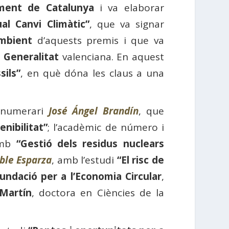
ment de Catalunya
i va elaborar
l Canvi Climàtic”
, que va signar
mbient
d’aquests premis i que va
a
Generalitat
valenciana. En aquest
sils”
, en què dóna les claus a una
c numerari
José Ángel Brandín
, que
enibilitat”
; l’acadèmic de número i
amb
“Gestió dels residus nuclears
le Esparza
, amb l’estudi
“El risc de
undació per a l’Economia Circular
,
Martín
, doctora en Ciències de la