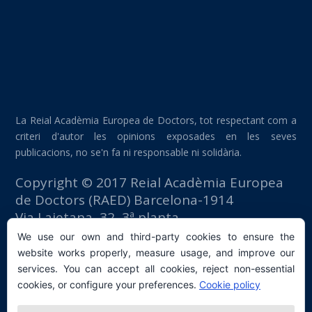
La Reial Acadèmia Europea de Doctors, tot respectant com a
criteri d'autor les opinions exposades en les seves
publicacions, no se'n fa ni responsable ni solidària.
Copyright © 2017 Reial Acadèmia Europea
de Doctors (RAED) Barcelona-1914
Via Laietana, 32, 3ª planta
Edifici Foment del Treball
We use our own and third-party cookies to ensure the
08003 Barcelona (España)
website works properly, measure usage, and improve our
tlf: +34 93 667 40 54
services. You can accept all cookies, reject non-essential
secretaria@raed.academy
cookies, or configure your preferences.
Cookie policy
Contacte i subscripció a la Newsletter