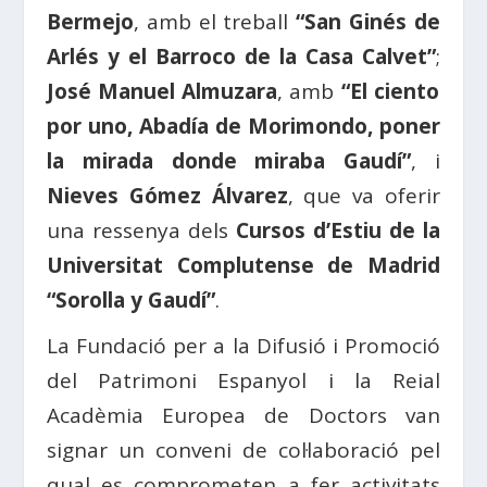
Bermejo
, amb el treball
“San Ginés de
Arlés y el Barroco de la Casa Calvet”
;
José Manuel Almuzara
, amb
“El ciento
por uno, Abadía de Morimondo, poner
la mirada donde miraba Gaudí”
, i
Nieves Gómez Álvarez
, que va oferir
una ressenya dels
Cursos d’Estiu de la
Universitat Complutense de Madrid
“Sorolla y Gaudí”
.
La Fundació per a la Difusió i Promoció
del Patrimoni Espanyol i la Reial
Acadèmia Europea de Doctors van
signar un conveni de col·laboració pel
qual es comprometen a fer activitats