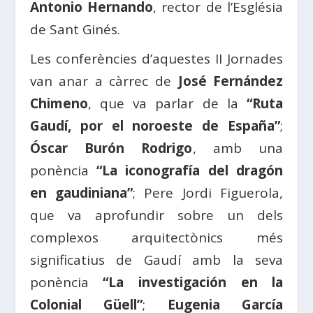
Antonio Hernando
, rector de l’Església
de Sant Ginés.
Les conferències d’aquestes II Jornades
van anar a càrrec de
José Fernández
Chimeno
, que va parlar de la
“Ruta
Gaudí, por el noroeste de España”
;
Óscar Burón Rodrigo
, amb una
ponència
“La iconografía del dragón
en gaudiniana”
; Pere Jordi Figuerola,
que va aprofundir sobre un dels
complexos arquitectònics més
significatius de Gaudí amb la seva
ponència
“La investigación en la
Colonial Güell”
;
Eugenia García