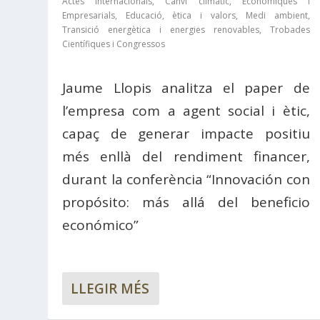
Actes Internacionals
,
Canvi climàtic
,
Econòmiques i
Empresarials
,
Educació, ètica i valors
,
Medi ambient
,
Transició energètica i energies renovables
,
Trobades
Científiques i Congressos
Jaume Llopis analitza el paper de
l’empresa com a agent social i ètic,
capaç de generar impacte positiu
més enllà del rendiment financer,
durant la conferència “Innovación con
propósito: más allá del beneficio
económico”
LLEGIR MÉS