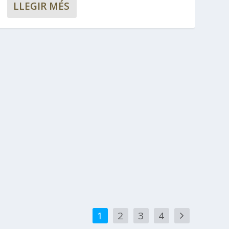
LLEGIR MÉS
1
2
3
4