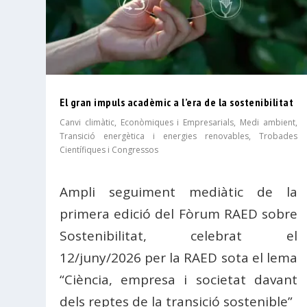
El gran impuls acadèmic a l’era de la sostenibilitat
Canvi climàtic
,
Econòmiques i Empresarials
,
Medi ambient
,
Transició energètica i energies renovables
,
Trobades
Científiques i Congressos
Ampli seguiment mediàtic de la
primera edició del Fòrum RAED sobre
Sostenibilitat, celebrat el
12/juny/2026 per la RAED sota el lema
“Ciència, empresa i societat davant
dels reptes de la transició sostenible”