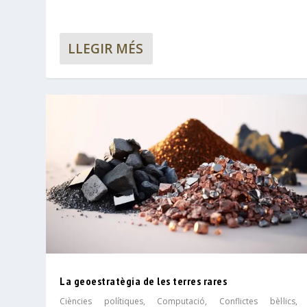
LLEGIR MÉS
La geoestratègia de les terres rares
Ciències polítiques
,
Computació
,
Conflictes bèl·lics
,