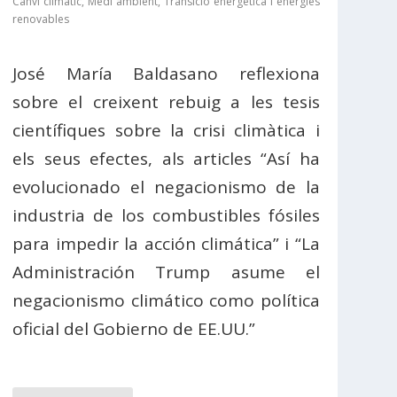
Canvi climàtic
,
Medi ambient
,
Transició energètica i energies
renovables
José María Baldasano reflexiona
sobre el creixent rebuig a les tesis
científiques sobre la crisi climàtica i
els seus efectes, als articles “Así ha
evolucionado el negacionismo de la
industria de los combustibles fósiles
para impedir la acción climática” i “La
Administración Trump asume el
negacionismo climático como política
oficial del Gobierno de EE.UU.”