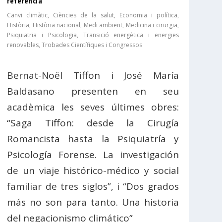
referència
Canvi climàtic
,
Ciències de la salut
,
Economia i política
,
Història
,
Història nacional
,
Medi ambient
,
Medicina i cirurgia
,
Psiquiatria i Psicologia
,
Transició energètica i energies
renovables
,
Trobades Científiques i Congressos
Bernat-Noël Tiffon i José María
Baldasano presenten en seu
acadèmica les seves últimes obres:
“Saga Tiffon: desde la Cirugía
Romancista hasta la Psiquiatría y
Psicología Forense. La investigación
de un viaje histórico-médico y social
familiar de tres siglos”, i “Dos grados
más no son para tanto. Una historia
del negacionismo climático”