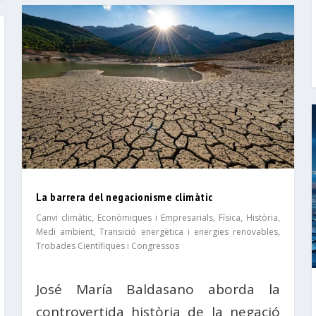
La barrera del negacionisme climàtic
Canvi climàtic
,
Econòmiques i Empresarials
,
Física
,
Història
,
Medi ambient
,
Transició energètica i energies renovables
,
Trobades Científiques i Congressos
José María Baldasano aborda la
controvertida història de la negació