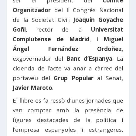
ser el president del
Comitè
Organitzador
del II Congrés Nacional
de la Societat Civil;
Joaquín Goyache
Goñi
, rector de la
Universitat
Complutense de Madrid
, i
Miguel
Ángel Fernández Ordoñez
,
exgovernador del
Banc d’Espanya
. La
cloenda de l’acte va anar a càrrec del
portaveu del
Grup Popular
al Senat,
Javier Maroto
.
El llibre es fa ressò d’unes jornades que
van comptar amb la presència de
figures destacades de la política i
l’empresa espanyoles i estrangeres,